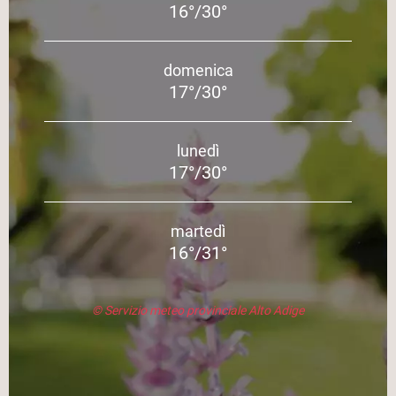
16°/30°
domenica
17°/30°
lunedì
17°/30°
martedì
16°/31°
© Servizio meteo provinciale Alto Adige