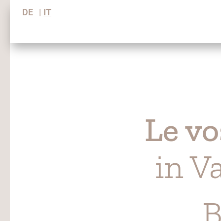
DE
IT
Le vo
in V
B