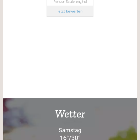
Pension Sattlerenglhof
Jetzt bewerten
Wetter
Samstag
16°/30°