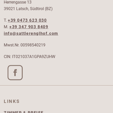
Herrengasse 13
39021 Latsch, Südtirol (BZ)
T.
+39 0473 623 030
M.
+39 347 903 8409
info@sattlerenglhof.com
Mwst.Nr. 00598540219
CIN: IT021037A1GPA9ZUHW
LINKS
ZIMMER & PREISE